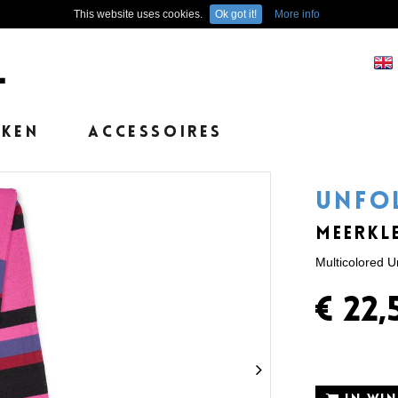
This website uses cookies.
Ok got it!
More info
EKEN
ACCESSOIRES
UNFO
MEERKL
Multicolored Un
€ 22,